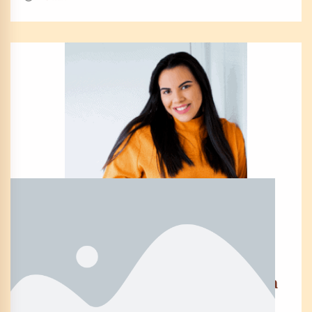
EPOS0DE 52
The 3 systems you need to create a
6-Figure Online Course