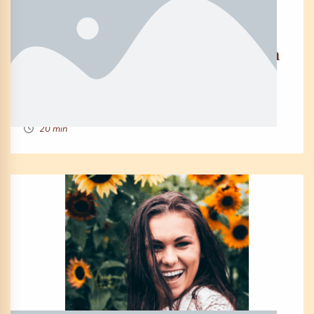
EPOS0DE 52
The 3 systems you need to create a
6-Figure Online Course
By Denise Mcdonald
20 min