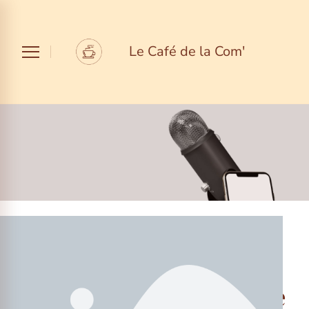
Le Café de la Com'
THE LATEST
A Plan-Based
Approach To Self-Care