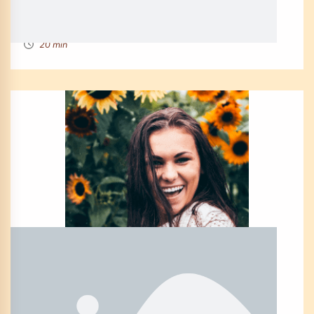
By Denise Mcdonald
20 min
EPOS0DE 52