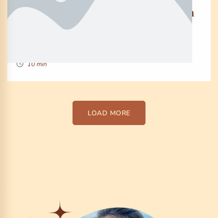
The 3 systems you need to create a
6-Figure Online Course
By Denise Mcdonald
10 min
LOAD MORE