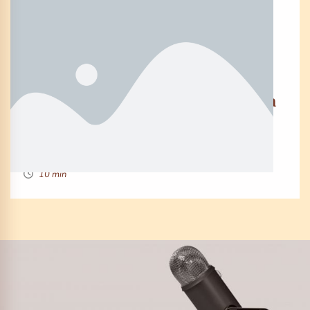
EPOS0DE 52
The 3 systems you need to create a
6-Figure Online Course
By Denise Mcdonald
10 min