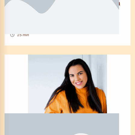
The 3 systems you need to create a
6-Figure Online Course
By Marie Brewer
15 min